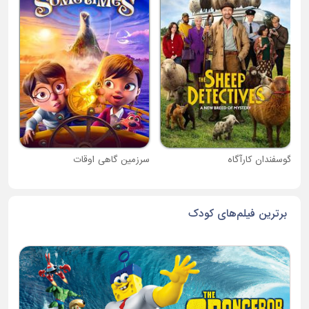
دبی
گوسفندان کارآگاه
سرزمین گاهی اوقات
برترین فیلم‌های کودک