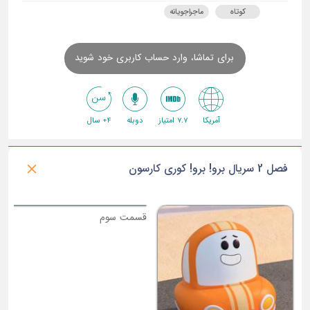
کوتاه
ماجراجویانه
برای تماشا، وارد حساب کاربری خود شوید
آمریکا
7.7 امتیاز
دوبله
4+ سال
فصل 2 سریال برو! برو! کوری کارسون
ق