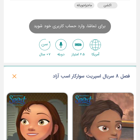
اکشن
ماجراجویانه
برای تماشا، وارد حساب کاربری خود شوید
آمریکا
6.5 امتیاز
دوبله
7+ سال
فصل 8 سریال اسپریت سوارکار اسب آزاد
ق