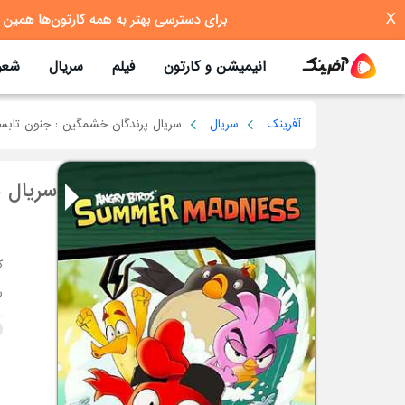
X
انیمیشن و کارتون
فیلم
سریال
شعر
آفرینک
سریال
سریال پرندگان خشمگین : جنون تابست
سریال 
ر