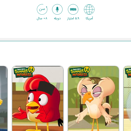
آمریکا
5.9 امتیاز
دوبله
8+ سال