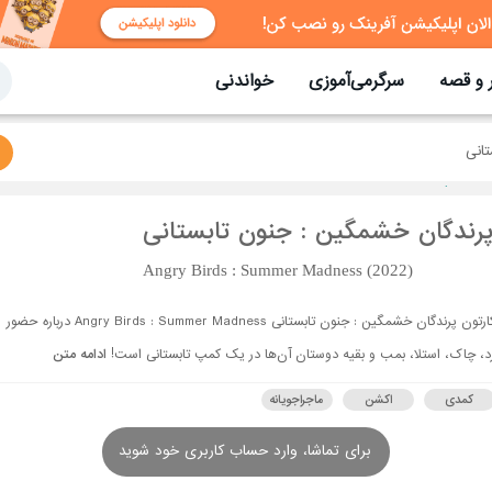
 و قصه
سرگرمی‌آموزی
خواندنی
انی
پرندگان خشمگین : جنون تابستانی
Angry Birds : Summer Madness (2022)
کارتون پرندگان خشمگین : جنون تابستانی Angry Birds : Summer Madness درباره حضور
د، چاک، استلا، بمب و بقیه دوستان آن‌ها در یک کمپ تابستانی است!
ادامه متن
کمدی
اکشن
ماجراجویانه
برای تماشا، وارد حساب کاربری خود شوید