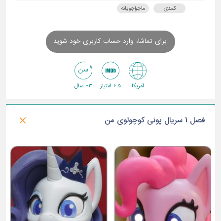
کمدی
ماجراجویانه
برای تماشا، وارد حساب کاربری خود شوید
آمریکا
6.5 امتیاز
3+ سال
فصل 1 سریال پونی کوچولوی من
ق