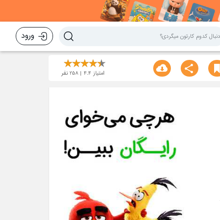
ورود
امتیاز
4.4
258
نفر