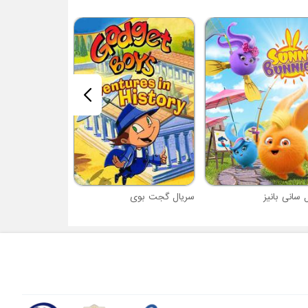
سریال آواتار : آخر
 سانی بانیز
سریال گجت بوی