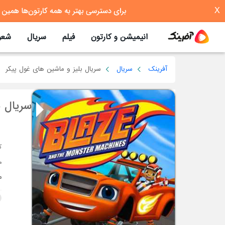
X
انیمیشن و کارتون
فیلم
سریال
شعر
آفرینک
سریال
سریال بلیز و ماشین های غول پیکر
سریال ب
م
م