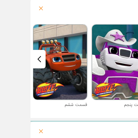
قسمت هفتم
 پنجم
قسمت ششم