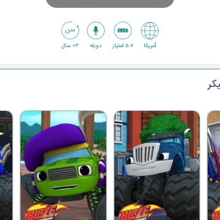
آمریکا
5.7 امتیاز
دوبله
3+ سال