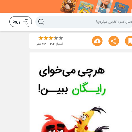
ورود
امتیاز
3.4
216
نفر