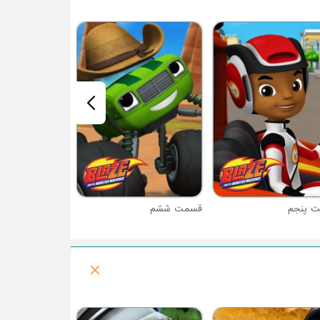
قسمت هفتم
 پنجم
قسمت ششم