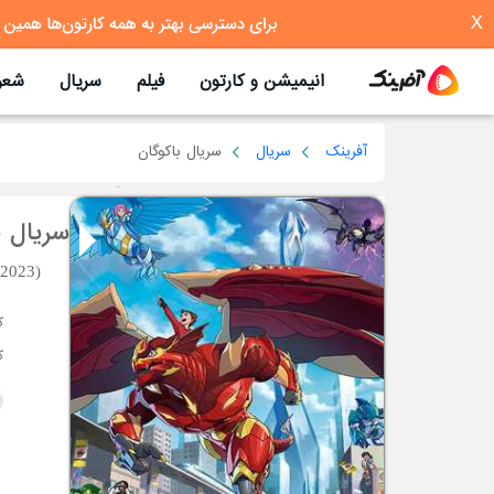
X
انیمیشن و کارتون
فیلم
سریال
شعر
آفرینک
سریال
سریال باکوگان
سریال ب
(2023)
ک