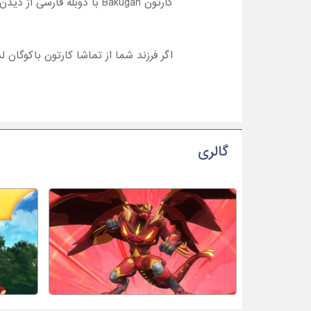
کارتون Bakugan با دوبله فارسی از دیدن یک سریال جذاب و دوست‌داشتنی کنار فرزندتان لذت ببرید.
اگر فرزند شما از تماشا کارتون باکوگان 
گالری