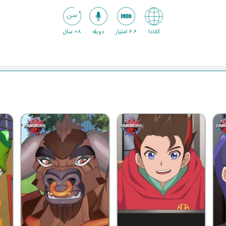
کانادا
6.6 امتیاز
دوبله
8+ سال