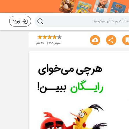
ورود
امتیاز
3.9
69
نفر