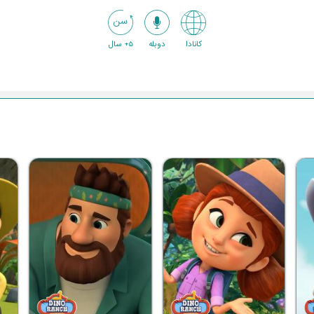
کانادا
دوبله
5+ سال