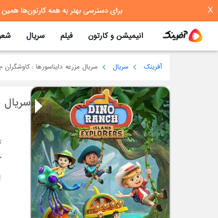
X
انیمیشن و کارتون
فیلم
سریال
شعر
آفرینک
سریال
سریال مزرعه دایناسورها : کاوشگران ج
سریال م
خ