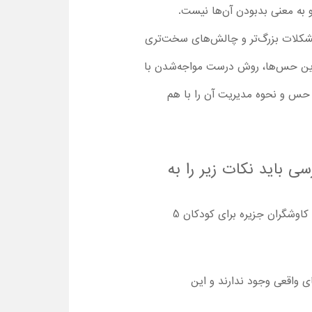
 به معنی بدبودن آن‌ها نیست.
 مشکلات بزرگ‌تر و چالش‌های سخت‌تری
 این حس‌ها، روش درست مواجه‌شدن با
ن حس و نحوه مدیریت آن را با هم
Dino Ranch : Island Explorers با دوبله فارسی باید نکات زیر را به
گم‌شدن کاراکترها، حضور دایناسورها و برخی لحظات تنش‌زا باعث شده که تماشا کارتون مزرعه دایناسورها : کاوشگران جزیره برای کودکان 5
ای واقعی وجود ندارند و این