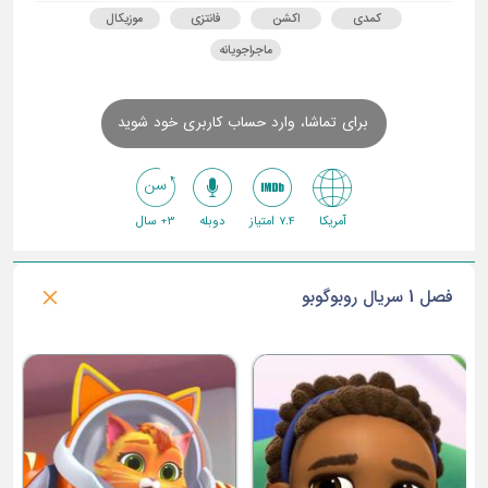
کمدی
اکشن
فانتزی
موزیکال
ماجراجویانه
برای تماشا، وارد حساب کاربری خود شوید
آمریکا
7.4 امتیاز
دوبله
3+ سال
فصل 1 سریال روبوگوبو
ق