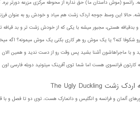
عه. راتسو (موش داستان ما) حق نداره از محوطه مرکزی مزرعه دورتر بره
باشه. حالا این وسط جوجه اردک زشت هم میاد و خودش رو به عنوان فرزن
بدقیافه هستی، مجبور میشه با یکی که از خودش زشت تر و بد قیافه تر
 رو شکوفا کنه؟ یا یک موش رو هر کاری بکنی یک موش میمونه؟ اگه م
ینید و با ماجراهاشون آشنا بشید پس وقت رو از دست ندید و همین الان 
کارتون فرانسوی هست اما شما توی آفرینک میتونید دوبله فارسی اون رو
The Ugly Ducklin
ای آلمان و فرانسه و انگلیس و دانمارک هست. توی دو تا فصل و ب