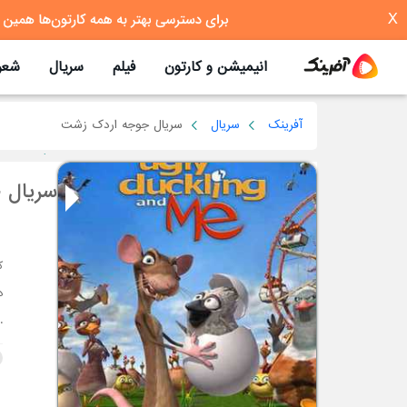
X
انیمیشن و کارتون
فیلم
سریال
شعر
آفرینک
سریال
سریال جوجه اردک زشت
سریال 
د
.