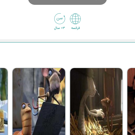
فرانسه
3+ سال