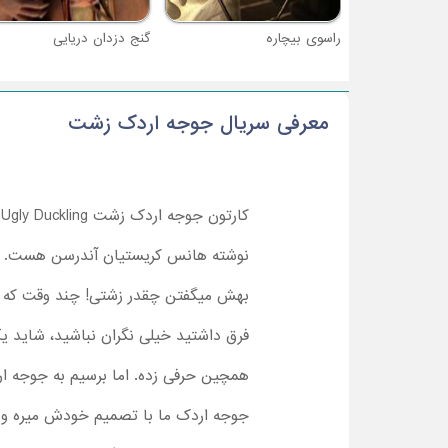
راسوی بیچاره
گنج دزدان دریایی
معرفی سریال جوجه اردک زشت
کارتون جوجه اردک زشت The Ugly Duckling بر اساس یکی از معروفترین و محبوبترین داستانهای دنیا ساخته شده. این داستان هم مثل
نوشته هانس کریستیان آندرسن هست. احت
بهش میگفتن چقدر زشتی! چند وقت که میگ
فرق داشتید خیلی نگران نباشید، شاید
همچین حرفی زده. اما برسیم به جوجه ار
جوجه اردک ما با تصمیم خودش میره و 