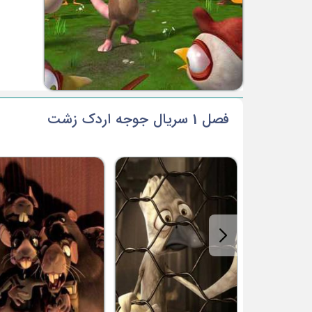
فصل 1 سریال جوجه اردک زشت