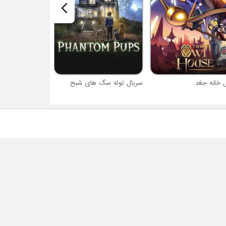
 خانه جغد
سریال توله سگ های شبح