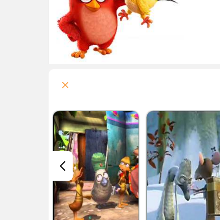
توک میلیونر