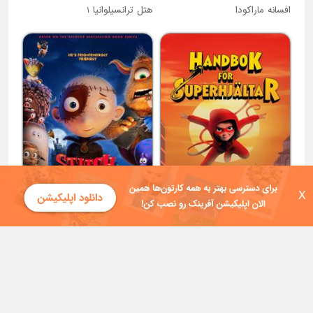
افسانه ماراکودا
هتل ترانسیلوانیا 1
X
کتابچه راهنما برای سوپر هالتر
کله کوکی