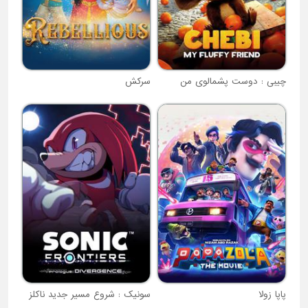
چیبی : دوست پشمالوی من
سرکش
پاپا زولا
سونیک : شروع مسیر جدید ناکلز