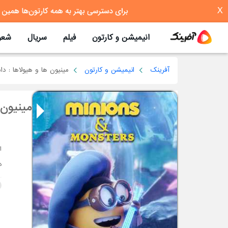
X
انیمیشن و کارتون
فیلم
سریال
شعر
آفرینک
انیمیشن و کارتون
مینیون ها و هیولاها : دا
مینیون 
د