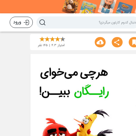
ورود
امتیاز
4.3
145
نفر
ش