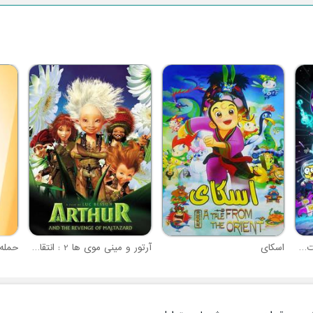
شهر بزرگ گرین ها : تعطیلات فضایی
اسکای
آرتور و مینی موی ها 2 : انتقام مالتازاردها
حمله