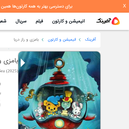
X
انیمیشن و کارتون
فیلم
سریال
شعر
آفرینک
انیمیشن و کارتون
بامزی و راز دریا
بامزی و 
Sea (2025)
ب