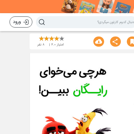
ورود
امتیاز
4.0
8
نفر