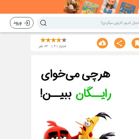
ورود
امتیاز
4.1
84
نفر