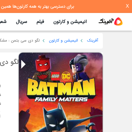
X
انیمیشن و کارتون
فیلم
سریال
شعر
آفرینک
انیمیشن و کارتون
لگو دی سی بتمن : مشکل
لگو دی
ف
ق