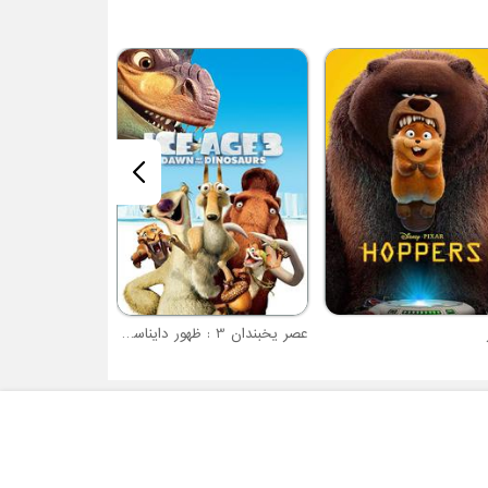
عصر یخبندان 3 : ظهور دایناسورها