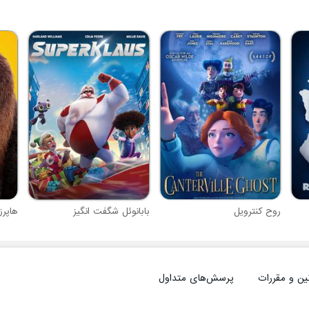
روح کنترویل
بابانوئل شگفت انگیز
هاپرز
ین و مقررات
پرسش‌های متداول