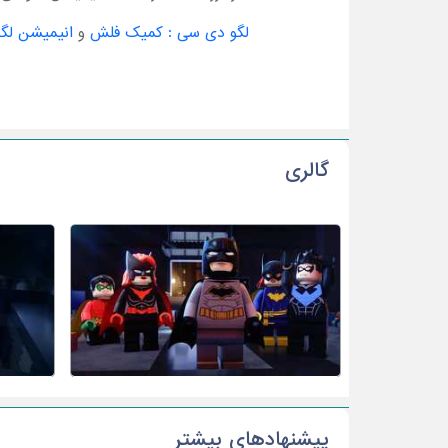
لگو دی سی : کمیک فلش
و
انیمیشن لگو
گالری
پیشنهادهای بیشتر