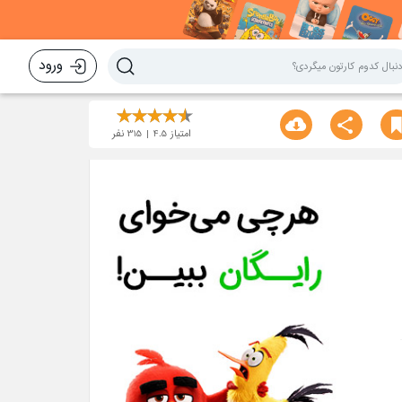
ورود
امتیاز
4.5
315
نفر