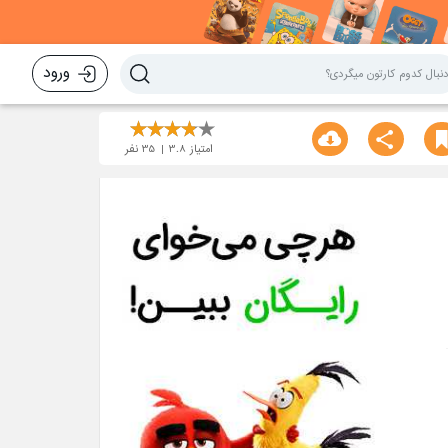
ورود
امتیاز
3.8
35
نفر