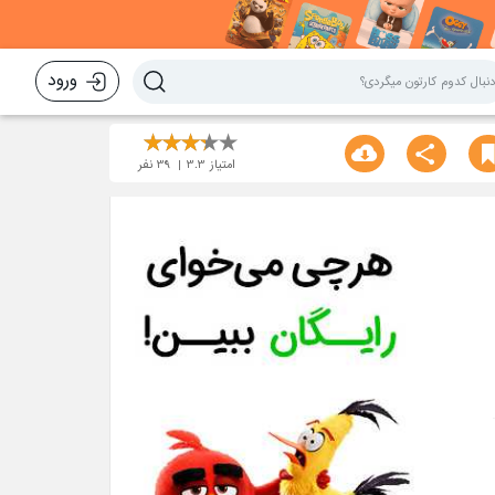
ورود
امتیاز
3.3
39
نفر