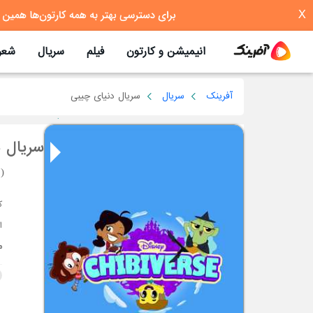
X
انیمیشن و کارتون
فیلم
سریال
شعر
آفرینک
سریال
سریال دنیای چیبی
سریال 
)
ا
م