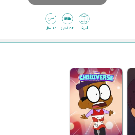
آمریکا
6.4 امتیاز
6+ سال