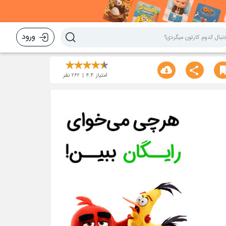
ورود
امتیاز
4.4
262
نفر