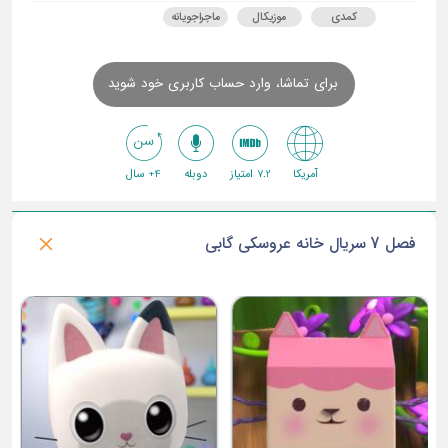
کمدی
موزیکال
ماجراجویانه
برای تماشا، وارد حساب کاربری خود شوید
آمریکا
7.2 امتیاز
دوبله
4+ سال
فصل 7 سریال خانه عروسکی گابی
ق