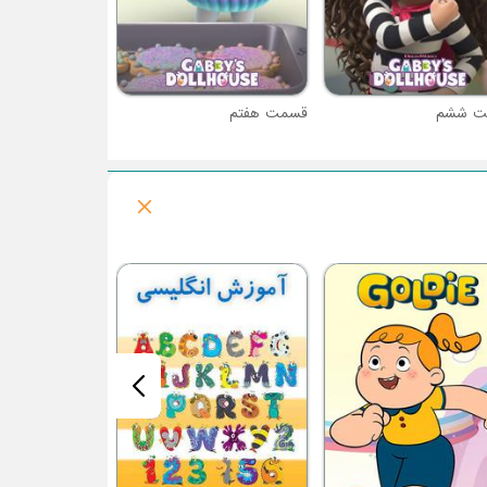
ت ششم
قسمت هفتم
فصل 1 : تی سام تی سام