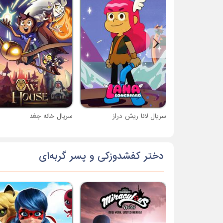
سریال لانا ریش دراز
سریال خانه جغد
دختر کفشدوزکی و پسر گربه‌ای