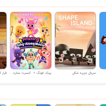
سریال جزیره شکل
پینک فونگ 2 : کنسرت ستاره عجایب
قرار ک