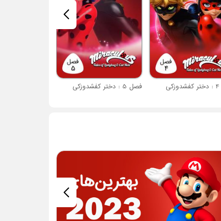
کی
فصل 5 : دختر کفشدوزکی