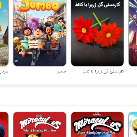
کاردستی گل ژربرا با کاغذ
جامبو
سریال