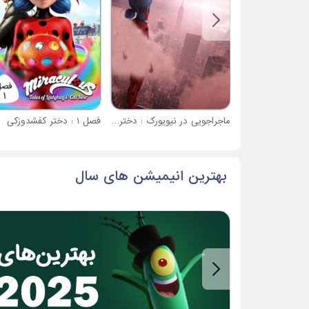
ماجراجویی در نیویورک : دختر کفشدوزکی و قهرمانان متحد
فصل 1 : دختر کفشدوزکی
بهترین انیمیشن های سال