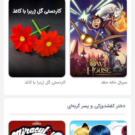
جام
سریال خانه جغد
کاردستی گل ژربرا با کاغذ
دختر کفشدوزکی و پسر گربه‌ای