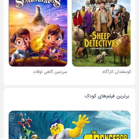
دبی
گوسفندان کارآگاه
سرزمین گاهی اوقات
برترین فیلم‌های کودک