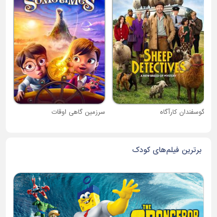
دبی
گوسفندان کارآگاه
سرزمین گاهی اوقات
برترین فیلم‌های کودک