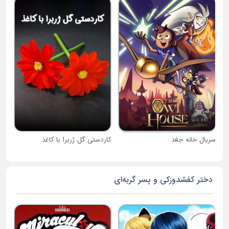
جام
سریال خانه جغد
کاردستی گل ژربرا با کاغذ
دختر کفشدوزکی و پسر گربه‌ای