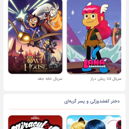
کار
سریال لانا ریش دراز
سریال خانه جغد
دختر کفشدوزکی و پسر گربه‌ای