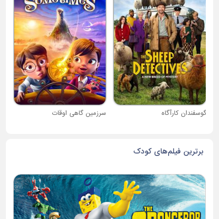
دبی
گوسفندان کارآگاه
سرزمین گاهی اوقات
برترین فیلم‌های کودک