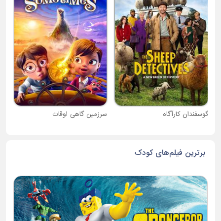
دبی
گوسفندان کارآگاه
سرزمین گاهی اوقات
برترین فیلم‌های کودک