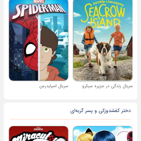
سری
سریال زندگی در جزیره سیکرو
سریال اسپایدرمن
دختر کفشدوزکی و پسر گربه‌ای