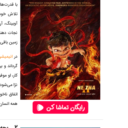
با قدرت‌ها
تلاش خود ر
آوبینگ، آن
نجات دهند.
زمین باقی 
در
انیمیشن 
گرداند و ب
کار، او موف
نژا می‌شود.
اتفاق ناخو
همه انسان‌ه