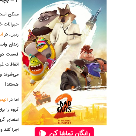
2 – بچه های بد 2 (Bad Guys 2)
ممکن است ف
حیوانات خل
رتیل. در
ان
زندان وانم
قسمت دوم ا
می‌شوند و 
هستند!
اما در
انیم
گروه را بر
اعضای گروه
اجرا کنند و