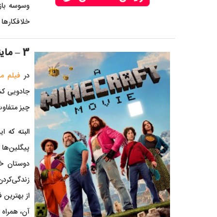
وسوسه باز
خلافکارها 
3 – ماینکرفت (A Minecraft Movie)
در
فیلم ما
جادویی کشی
چیز متفاوت
البته که 
پیگلین‌ها
دوستان خو
زندگی‌کردن
آن، همراه ب