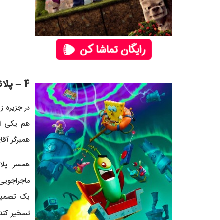
4 – پلانکتون (Plankton)
در جزیره ز
هم یکی از
همبرگر آقا
همسر پلا
ماجراجویی‌ه
یک تصمیم 
تسخیر کند!