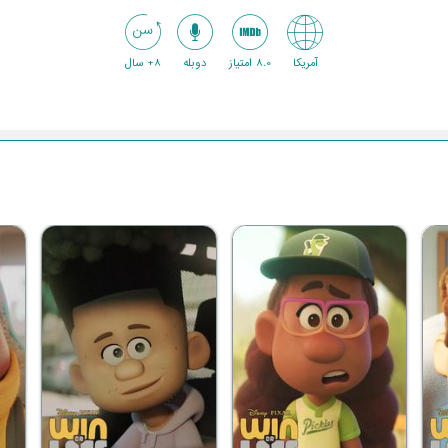
آمریکا
8.0 امتیاز
دوبله
8+ سال