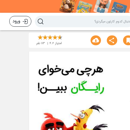
ورود
امتیاز
4.6
113
نفر