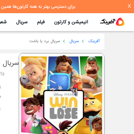
X
انیمیشن و کارتون
فیلم
سریال
شعر
آفرینک
سریال
سریال برد یا باخت
سریال ب
5)
د