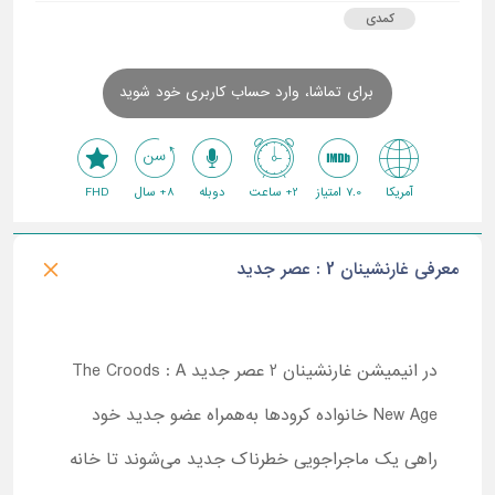
کمدی
برای تماشا، وارد حساب کاربری خود شوید
آمریکا
7.0 امتیاز
2+ ساعت
دوبله
8+ سال
FHD
معرفی غارنشینان 2 : عصر جدید
در انیمیشن غارنشینان 2 عصر جدید The Croods : A
New Age خانواده کرودها به‌همراه عضو جدید خود
راهی یک ماجراجویی خطرناک جدید می‌شوند تا خانه