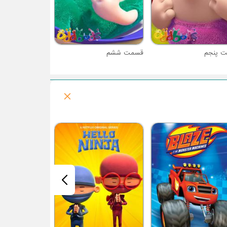
 پنجم
قسمت ششم
فصل 1 : واندروس