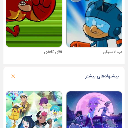
آقای کاغذی
پیشنهادهای بیشتر
فصل 1 : تی سام تی سام