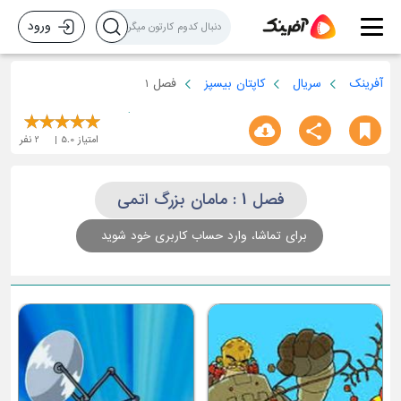
ورود
آفرینک
سریال
کاپتان بیسپز
فصل 1
امتیاز
5.0
2
نفر
فصل 1 : مامان بزرگ اتمی
برای تماشا، وارد حساب کاربری خود شوید
آقای کاغذی