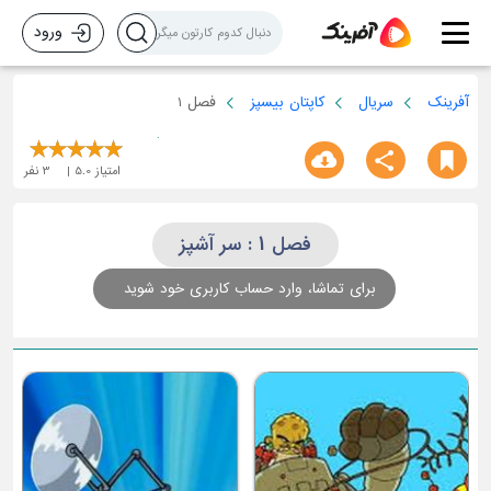
ورود
آفرینک
سریال
کاپتان بیسپز
فصل 1
امتیاز
5.0
3
نفر
فصل 1 : سر آشپز
برای تماشا، وارد حساب کاربری خود شوید
آقای کاغذی