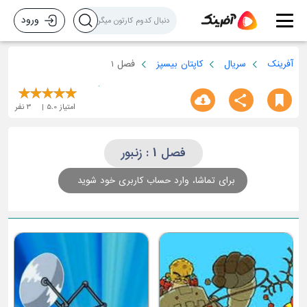
ورود
آفرینک
سریال
کاپتان بیسپز
فصل 1
امتیاز
5.0
3
نفر
فصل 1 : زنبور
برای تماشا، وارد حساب کاربری خود شوید
آقای کاغذی