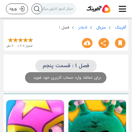
ورود
آفرینک
سریال
ادبادز
فصل 1
امتیاز
4.7
7
نفر
فصل 1 : قسمت پنجم
برای تماشا، وارد حساب کاربری خود شوید
ق