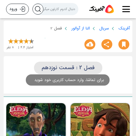
ورود
آفرینک
سریال
النا از آوالور
فصل 2
امتیاز
4.4
8
نفر
فصل 2 : قسمت نوزدهم
برای تماشا، وارد حساب کاربری خود شوید
قسمت هفدهم