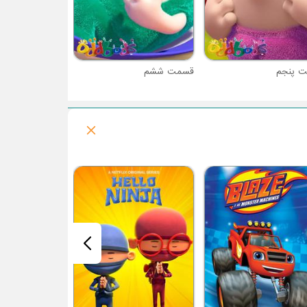
 پنجم
قسمت ششم
فصل 1 : واندروس