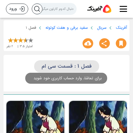
ورود
آفرینک
سریال
سفید برفی و هفت کوتوله
فصل 1
امتیاز
3.5
2
نفر
فصل 1 : قسمت سی ام
برای تماشا، وارد حساب کاربری خود شوید
ق