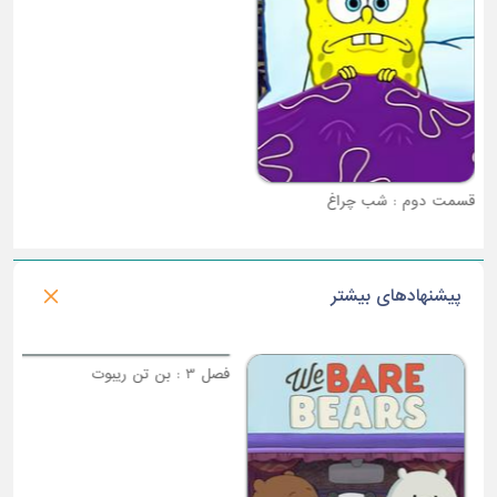
قسمت دوم : شب چراغ
قسمت سوم : قارچ رخنه کرده در میان ما
پیشنهادهای بیشتر
فصل 3 : بن تن ریبوت