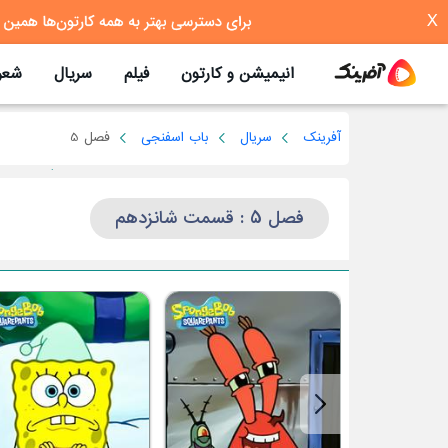
X
انیمیشن و کارتون
فیلم
سریال
شعر
آفرینک
سریال
باب اسفنجی
فصل 5
فصل 5 : قسمت شانزدهم