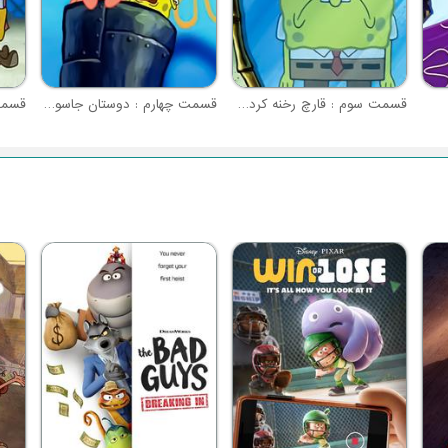
قسمت سوم : قارچ رخنه کرده در میان ما
قسمت چهارم : دوستان جاسوس
قسمت 