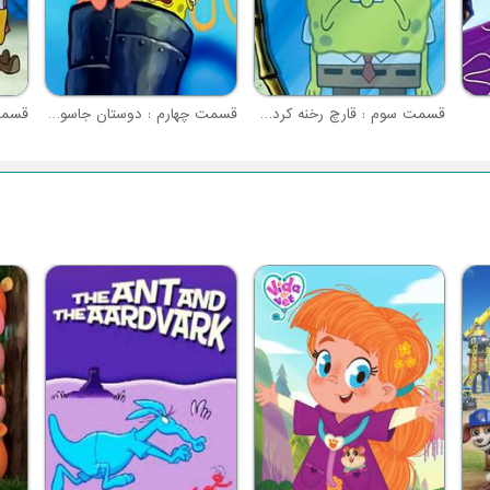
قسمت سوم : قارچ رخنه کرده در میان ما
قسمت چهارم : دوستان جاسوس
قسمت 