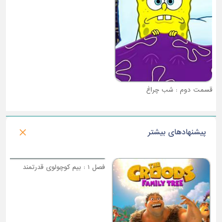
قسمت دوم : شب چراغ
قسمت سوم : قارچ رخنه کرده در میان ما
پیشنهادهای بیشتر
فصل 