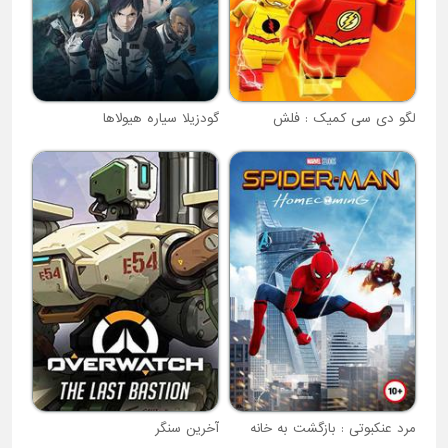
لگو دی سی کمیک : فلش
گودزیلا سیاره هیولاها
مرد عنکبوتی : بازگشت به خانه
آخرین سنگر