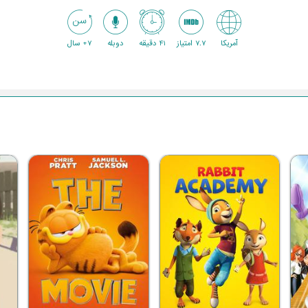
آمریکا
7.7 امتیاز
41 دقیقه
دوبله
7+ سال