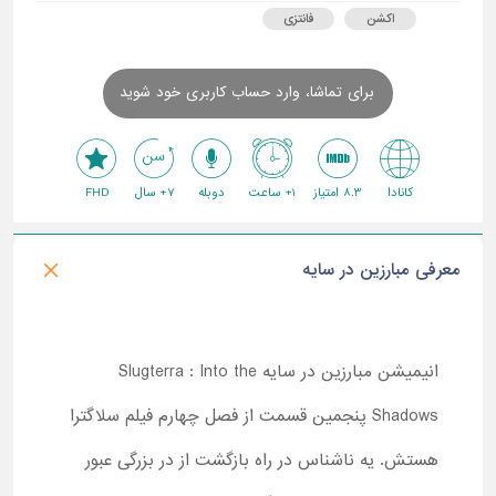
اکشن
فانتزی
برای تماشا، وارد حساب کاربری خود شوید
کانادا
8.3 امتیاز
1+ ساعت
دوبله
7+ سال
FHD
معرفی مبارزین در سایه
انیمیشن مبارزین در سایه Slugterra : Into the
Shadows پنجمین قسمت از فصل چهارم فیلم سلاگترا
هستش. یه ناشناس در راه بازگشت از در بزرگی عبور