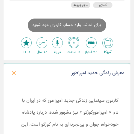
کمدی
ماجراجویانه
برای تماشا، وارد حساب کاربری خود شوید
آمریکا
7.4 امتیاز
1+ ساعت
دوبله
6+ سال
FHD
معرفی زندگی جدید امپراطور
کارتون سینمایی زندگی جدید امپراطور که در ایران با
نام « امپراطورکوزکو » نیز مشهور شده، درباره پادشاه
خودخواه، جوان و بی‌تجربه‌ای به نام کوزکو است. این