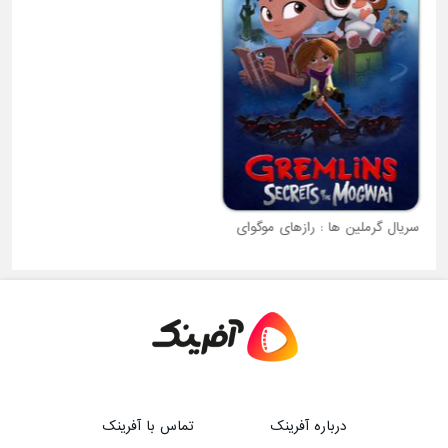
س
سریال گرملین ها : رازهای موگوای
سریال خرس های شهر چای
درباره آفرینک
تماس با آفرینک