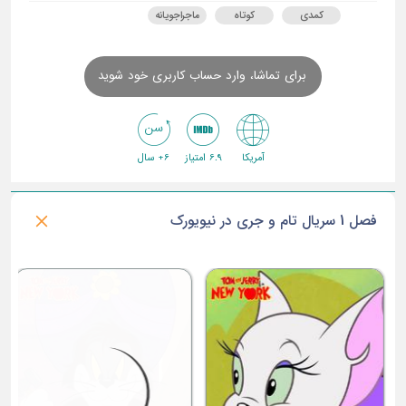
کمدی
کوتاه
ماجراجویانه
برای تماشا، وارد حساب کاربری خود شوید
آمریکا
6.9 امتیاز
6+ سال
فصل 1 سریال تام و جری در نیویورک
ق