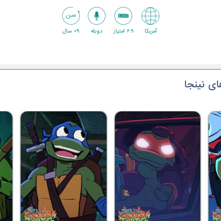
آمریکا
6.9 امتیاز
دوبله
9+ سال