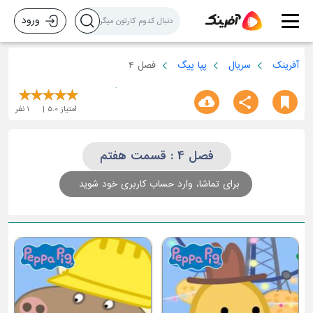
ورود
آفرینک
سریال
پپا پیگ
فصل 4
امتیاز
5.0
1
نفر
فصل 4 : قسمت هفتم
برای تماشا، وارد حساب کاربری خود شوید
قسمت سوم
ق