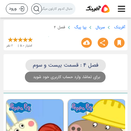
ورود
آفرینک
سریال
پپا پیگ
فصل 4
امتیاز
5.0
2
نفر
فصل 4 : قسمت بیست و سوم
برای تماشا، وارد حساب کاربری خود شوید
ق